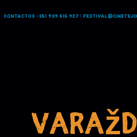
Contactos
+351 939 515 927
|
festival@cinetejo
Varažd