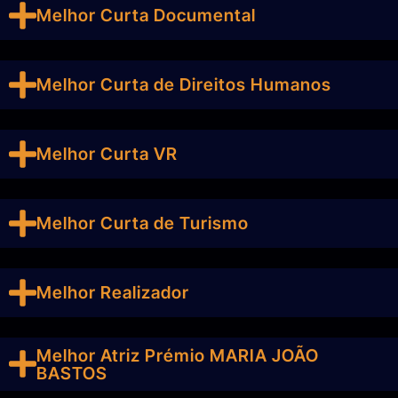
Melhor Curta Documental
Melhor Curta de Direitos Humanos
Melhor Curta VR
Melhor Curta de Turismo
Melhor Realizador
Melhor Atriz Prémio MARIA JOÃO
BASTOS