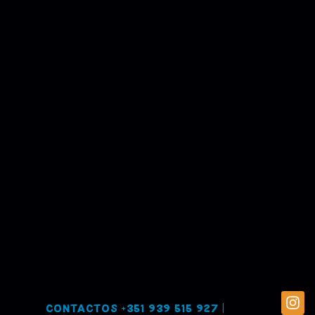
Contactos
+351 939 515 927
|