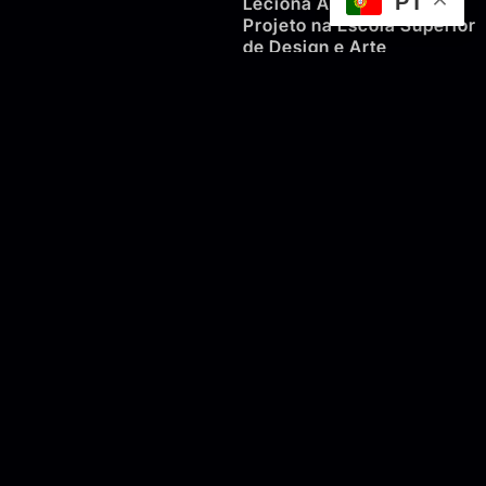
PT
Leciona Animação e
Projeto na Escola Superior
de Design e Arte
|
ESAD.CR
(Portugal) desde
2000.
Leciona sobre Imagem em
Movimento; Pedagogia da
Animação e a relação entre
a Animação, As Novas
Tecnologias e as Outras
Artes em diferentes
Universidades e Escolas de
Arte nacionais e
internacionais.
É professor convidado e
ministra workshops de
animação em diferentes
universidades da Europa,
América, Ásia e África.
Fernando Galrito realiza